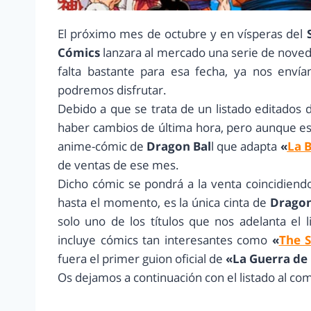
El próximo mes de octubre y en vísperas del
S
Cómics
lanzara al mercado una serie de nove
falta bastante para esa fecha, ya nos envía
podremos disfrutar.
Debido a que se trata de un listado editado
haber cambios de última hora, pero aunque es
anime-cómic de
Dragon Bal
l que adapta
«
La B
de ventas de ese mes.
Dicho cómic se pondrá a la venta coincidiend
hasta el momento, es la única cinta de
Dragon
solo uno de los títulos que nos adelanta el l
incluye cómics tan interesantes como
«
The S
fuera el primer guion oficial de
«La Guerra de 
Os dejamos a continuación con el listado al co