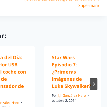
Superman?
r:
a del Día:
Star Wars
dor USB
Episodio 7:
l coche con
¿Primeras
 de
imágenes de
nsador de
Luke Skywalker?
Por
J.J. González Haro
octubre 2, 2014
González Haro