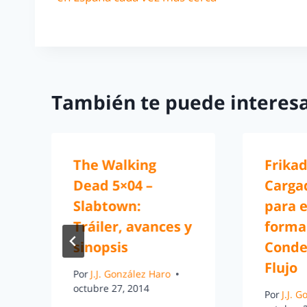
También te puede interesa
The Walking
Frikad
Dead 5×04 –
Carga
Slabtown:
para e
Tráiler, avances y
forma
sinopsis
Conde
Flujo
Por
J.J. González Haro
octubre 27, 2014
Por
J.J. 