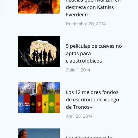
destreza con Katniss
Everdeen
Noviembre 20, 2014
5 películas de cuevas no
aptas para
claustrofóbicos
Julio 1, 2014
Cara Delevingne
The Flash:
posa a lo
Avance del
Barbarella para
capítulo 1×1
Los 12 mejores fondos
de escritorio de «Juego
promocionar
vistazo al tr
de Tronos»
Valerian
de Firestor
Abril 25, 2014
Por
J.J. González Haro
Por
J.J. González 
julio 10, 2017
enero 13, 2015