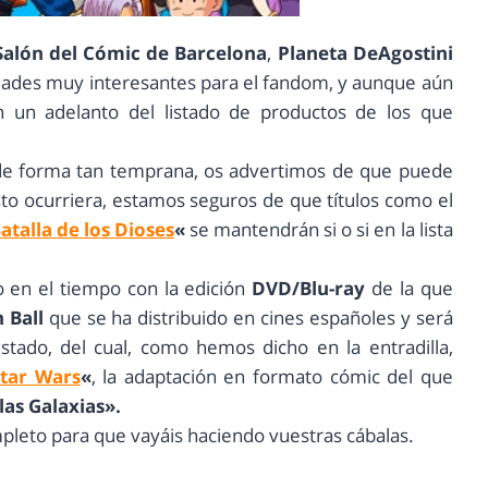
alón del Cómic de Barcelona
,
Planeta DeAgostini
dades muy interesantes para el fandom, y aunque aún
n un adelanto del listado de productos de los que
s de forma tan temprana, os advertimos de que puede
to ocurriera, estamos seguros de que títulos como el
atalla de los Dioses
«
se mantendrán si o si en la lista
o en el tiempo con la edición
DVD/Blu-ray
de la que
 Ball
que se ha distribuido en cines españoles y será
istado, del cual, como hemos dicho en la entradilla,
tar Wars
«
, la adaptación en formato cómic del que
las Galaxias».
mpleto para que vayáis haciendo vuestras cábalas.