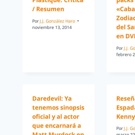
/ Resumen
«Cabal
Zodiac
Por
J.J. González Haro
del S
noviembre 13, 2014
en DV
Por
J.J. 
febrero 2
Daredevil: Ya
Reseñ
tenemos sinopsis
Espad
oficial y al actor
Kenny
que encarnará a
Por
J.J. 
Matt Murdock en
marzo 22