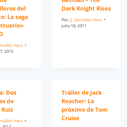
leros del
Dark Knight Rises
o: La saga
Por
J.J. González Haro
antuario»
julio 18, 2011
D
González Haro
7, 2015
a: Dos
Tráiler de Jack
as de
Reacher: Lo
 Ruiz
próximo de Tom
Cruise
González Haro
, 2012