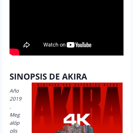
SINOPSIS DE AKIRA
Año
2019
.
Meg
alóp
olis