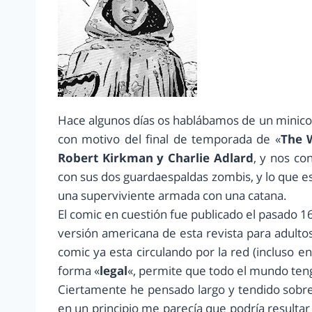
Hace algunos días os hablábamos de un minicom
con motivo del final de temporada de «
The 
Robert Kirkman y Charlie Adlard
, y nos c
con sus dos guardaespaldas zombis, y lo que 
una superviviente armada con una catana.
El comic en cuestión fue publicado el pasado 1
versión americana de esta revista para adultos
comic ya esta circulando por la red (incluso en
forma «
legal
«, permite que todo el mundo teng
Ciertamente he pensado largo y tendido sobre 
en un principio me parecía que podría resultar 