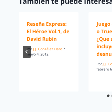
También te puede interesa
Reseña Express:
Juego
El Héroe Vol.1, de
o True
David Rubín
¿Que 
inclu
Por
J.J. González Haro
desnu
mayo 4, 2012
Por
J.J. 
febrero 6