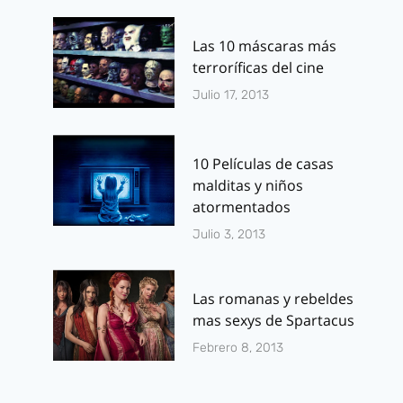
Las 10 máscaras más
terroríficas del cine
Seis películas de
Paula Patton
Julio 17, 2013
fantasía y ciencia
contrapunt
ficción que
sexy de «2 
10 Películas de casas
esperan reventar
Por
J.J. González 
malditas y niños
la taquilla en
septiembre 27, 2
atormentados
2016
Julio 3, 2013
Por
J.J. González Haro
diciembre 16, 2015
Las romanas y rebeldes
mas sexys de Spartacus
Febrero 8, 2013