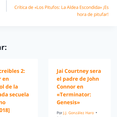
Crítica de «Los Pitufos: La Aldea Escondida» ¡Es
hora de pitufar!
r:
creibles 2:
Jai Courtney sera
r en
el padre de John
l de la
Connor en
ada secuela
«Terminator:
eno
Genesis»
018]
Por
J.J. González Haro