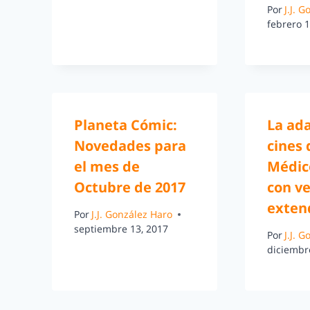
Por
J.J. 
febrero 1
Planeta Cómic:
La ad
Novedades para
cines 
el mes de
Médic
Octubre de 2017
con ve
exten
Por
J.J. González Haro
septiembre 13, 2017
Por
J.J. 
diciembr