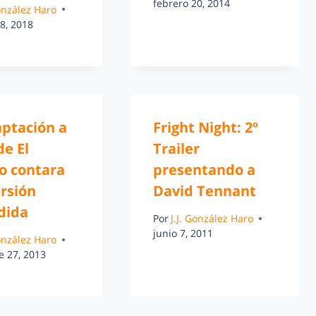
febrero 20, 2014
González Haro
8, 2018
aptación a
Fright Night: 2º
de El
Trailer
o contara
presentando a
rsión
David Tennant
dida
Por
J.J. González Haro
junio 7, 2011
González Haro
e 27, 2013