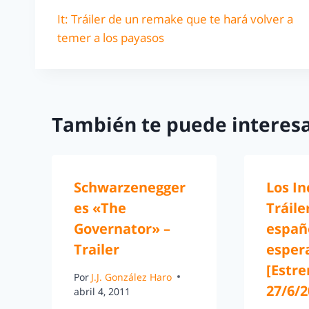
It: Tráiler de un remake que te hará volver a
temer a los payasos
También te puede interesa
Schwarzenegger
Los In
es «The
Tráile
Governator» –
españo
Trailer
esper
[Estr
Por
J.J. González Haro
27/6/2
abril 4, 2011