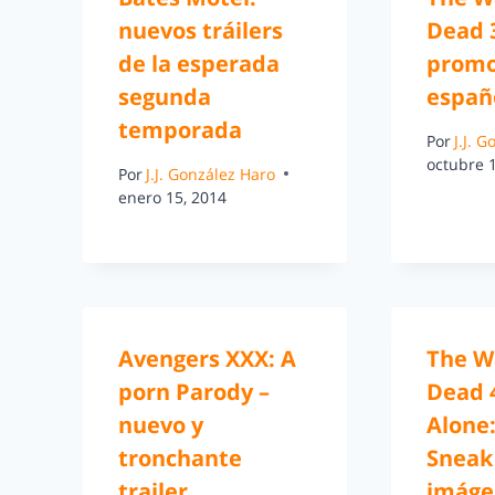
nuevos tráilers
Dead 
de la esperada
promo
segunda
españ
temporada
Por
J.J. 
octubre 
Por
J.J. González Haro
enero 15, 2014
Avengers XXX: A
The W
porn Parody –
Dead 
nuevo y
Alone
tronchante
Sneak
trailer
imáge