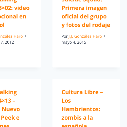
3×02: video
Primera imagen
cional en
oficial del grupo
ol
y fotos del rodaje
González Haro
Por
J.J. González Haro
17, 2012
mayo 4, 2015
alking
Cultura Libre –
4×13 –
Los
: Nuevo
Hambrientos:
 Peek e
zombis a la
nes
española