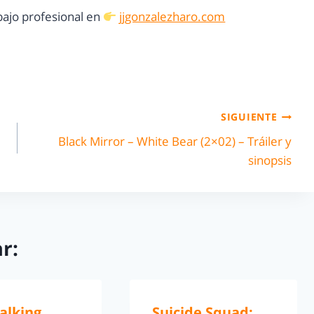
ajo profesional en
jjgonzalezharo.com
SIGUIENTE
Black Mirror – White Bear (2×02) – Tráiler y
sinopsis
r:
alking
Suicide Squad: