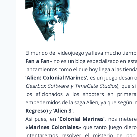
El mundo del videojuego ya lleva mucho tiempo
Fan a Fan
» no es un blog especializado en est
lanzamientos como el que hoy llega a las tiend
‘Alien: Colonial Marines’
, es un juego desarr
Gearbox Software y TimeGate Studios
), que s
los aficionados a los shooters en primer
empedernidos de la saga Alien, ya que según i
Regreso)
y ‘
Alien 3
‘.
Así pues, en
‘Colonial Marines’
, nos metere
«Marines Coloniales»
que tanto juego diero
intentaremos resolver el misterio de por