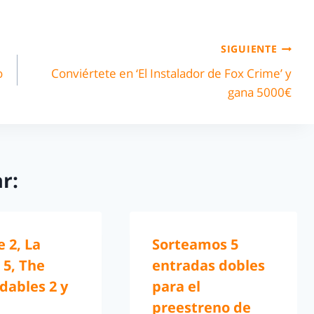
SIGUIENTE
o
Conviértete en ‘El Instalador de Fox Crime’ y
gana 5000€
r:
e 2, La
Sorteamos 5
 5, The
entradas dobles
dables 2 y
para el
preestreno de