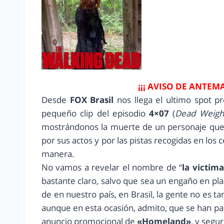
¡¡¡ AVISO DE ANTEM
Desde
FOX Brasil
nos llega el ultimo spot 
pequeño clip del episodio
4×07
(
Dead Weigh
mostrándonos la muerte de un personaje que,
por sus actos y por las pistas recogidas en lo
manera.
No vamos a revelar el nombre de “
la victima
bastante claro, salvo que sea un engaño en pla
de en nuestro país, en Brasil, la gente no es ta
aunque en esta ocasión, admito, que se han p
anuncio promocional de
«Homeland»
, y segu