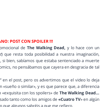
ANO: POST CON SPOILER !!!
promocional de
The Walking Dead,
y lo hace con un
t
) que resta toda posibilidad a nuestra imaginación,
 si bien, sabíamos que estaba sentenciado a muerte
s comics, no pensábamos que cayera en desgracia de tal
” en el post, pero os advertimos que el video lo deja
n «sueño o similar», y es que parece que, a diferencia
n «exquisita con los spoilers» de
The Walking Dead…
asado tanto como los amigos de
«Cuatro
TV
» en algún
ro que algunos sabréis a que me refiero.