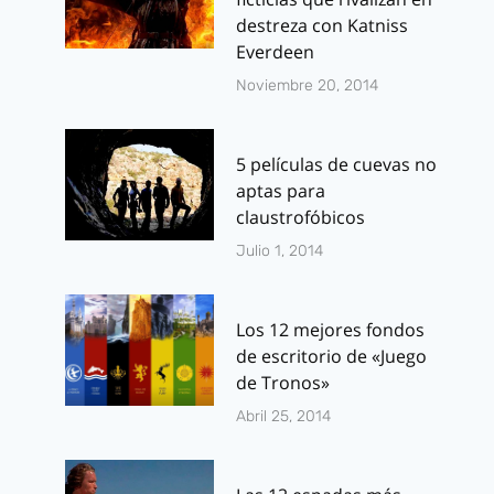
destreza con Katniss
Por
J.J. González 
Everdeen
agosto 25, 2014
Noviembre 20, 2014
5 películas de cuevas no
aptas para
claustrofóbicos
Julio 1, 2014
Los 12 mejores fondos
de escritorio de «Juego
de Tronos»
Abril 25, 2014