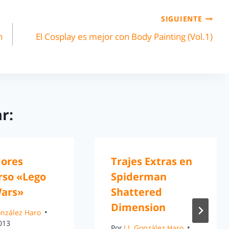
SIGUIENTE
h
El Cosplay es mejor con Body Painting (Vol.1)
r:
ores
Trajes Extras en
rso «Lego
Spiderman
Wars»
Shattered
Dimension
González Haro
2013
Por
J.J. González Haro