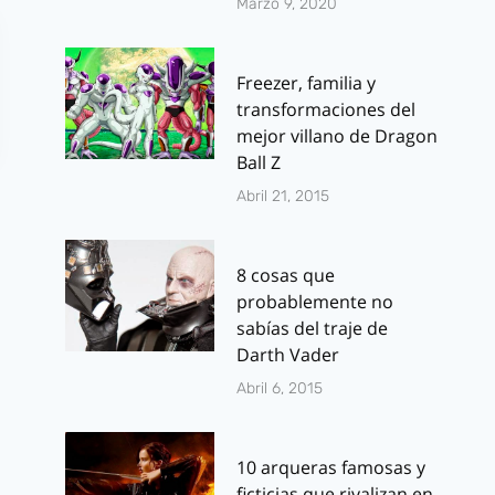
Marzo 9, 2020
Freezer, familia y
transformaciones del
mejor villano de Dragon
Ball Z
Abril 21, 2015
8 cosas que
probablemente no
sabías del traje de
Los 10 cómics
Apps para l
Darth Vader
más esperados
a los hijos 
Abril 6, 2015
de 2019
las estrellas
latinas de
Por
J.J. González Haro
10 arqueras famosas y
Hollywood
febrero 27, 2019
ficticias que rivalizan en