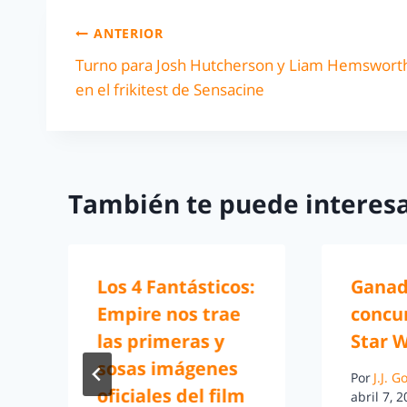
ANTERIOR
Turno para Josh Hutcherson y Liam Hemswort
en el frikitest de Sensacine
También te puede interesa
Los 4 Fantásticos:
Ganad
Empire nos trae
concu
las primeras y
Star 
sosas imágenes
Por
J.J. 
oficiales del film
abril 7, 