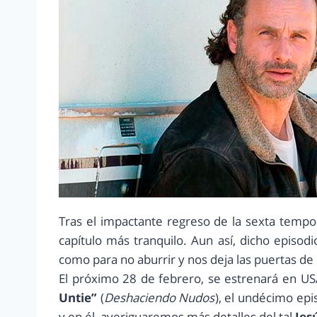
Tras el impactante regreso de la sexta temp
capítulo más tranquilo. Aun así, dicho episod
como para no aburrir y nos deja las puertas de
El próximo 28 de febrero, se estrenará en U
Untie”
(
Deshaciendo Nudos
), el undécimo ep
y en él, averiguaremos más detalles del tal
Jes