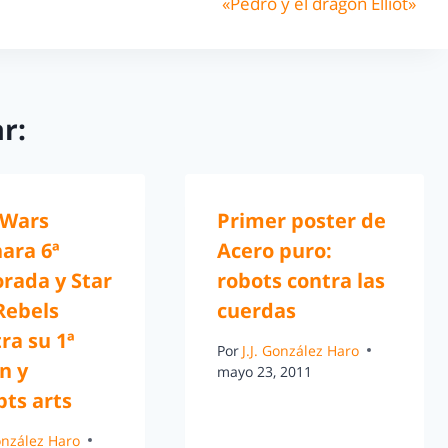
«Pedro y el dragón Elliot»
r:
 Wars
Primer poster de
ara 6ª
Acero puro:
rada y Star
robots contra las
Rebels
cuerdas
ra su 1ª
Por
J.J. González Haro
n y
mayo 23, 2011
ts arts
González Haro