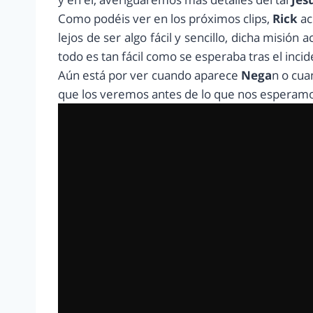
Como podéis ver en los próximos clips,
Rick
ac
lejos de ser algo fácil y sencillo, dicha misió
todo es tan fácil como se esperaba tras el inci
Aún está por ver cuando aparece
Nega
n o cua
que los veremos antes de lo que nos esperam