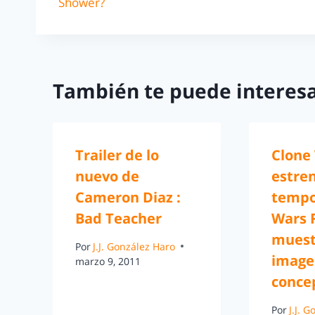
Shower?
También te puede interesa
Trailer de lo
Clone
nuevo de
estren
Cameron Diaz :
tempo
Bad Teacher
Wars 
muest
Por
J.J. González Haro
image
marzo 9, 2011
concep
Por
J.J. 