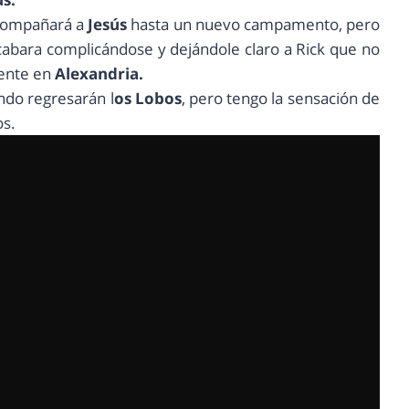
ompañará a
Jesús
hasta un nuevo campamento, pero
n acabara complicándose y dejándole claro a Rick que no
dente en
Alexandria.
ndo regresarán l
os Lobos
, pero tengo la sensación de
os.