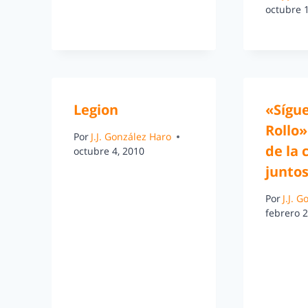
octubre 
Legion
«Sígu
Rollo»
Por
J.J. González Haro
de la
octubre 4, 2010
junto
Por
J.J. 
febrero 2