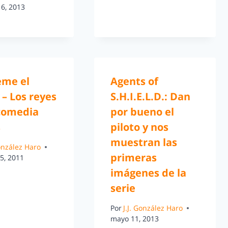
16, 2013
eme el
Agents of
 – Los reyes
S.H.I.E.L.D.: Dan
 comedia
por bueno el
s
piloto y nos
muestran las
González Haro
primeras
5, 2011
imágenes de la
serie
Por
J.J. González Haro
mayo 11, 2013