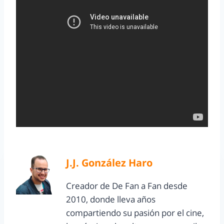
J.J. González Haro
Creador de De Fan a Fan desde
2010, donde lleva años
compartiendo su pasión por el cine,