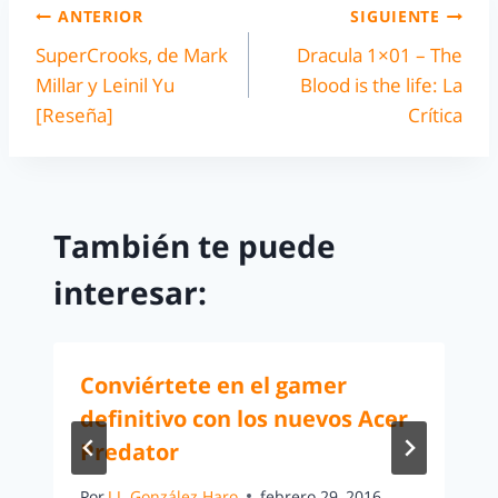
ANTERIOR
SIGUIENTE
SuperCrooks, de Mark
Dracula 1×01 – The
Millar y Leinil Yu
Blood is the life: La
[Reseña]
Crítica
También te puede
interesar:
Conviértete en el gamer
definitivo con los nuevos Acer
Predator
Por
J.J. González Haro
febrero 29, 2016