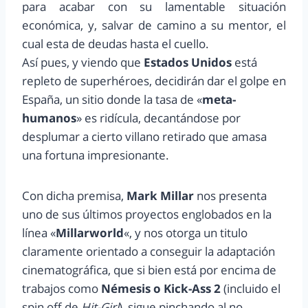
para acabar con su lamentable situación
económica, y, salvar de camino a su mentor, el
cual esta de deudas hasta el cuello.
Así pues, y viendo que
Estados Unidos
está
repleto de superhéroes, decidirán dar el golpe en
España, un sitio donde la tasa de «
meta-
humanos
» es ridícula, decantándose por
desplumar a cierto villano retirado que amasa
una fortuna impresionante.
Con dicha premisa,
Mark Millar
nos presenta
uno de sus últimos proyectos englobados en la
línea «
Millarworld
«, y nos otorga un titulo
claramente orientado a conseguir la adaptación
cinematográfica, que si bien está por encima de
trabajos como
Némesis o Kick-Ass 2
(incluido el
spin off de
Hit-Girl
), sigue pinchando al no