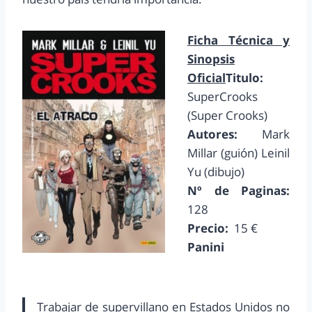
Ficha Técnica y
Sinopsis
Oficial
Titulo:
SuperCrooks
(Super Crooks)
Autores:
Mark
Millar (guión) Leinil
Yu (dibujo)
Nº de Paginas:
128
Precio:
15 €
Panini
Trabajar de supervillano en Estados Unidos no