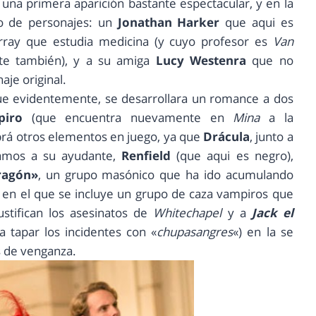
una primera aparición bastante espectacular, y en la
to de personajes: un
Jonathan Harker
que aqui es
rray que estudia medicina (y cuyo profesor es
Van
nte también), y a su amiga
Lucy Westenra
que no
je original.
que evidentemente, se desarrollara un romance a dos
piro
(que encuentra nuevamente en
Mina
a la
brá otros elementos en juego, ya que
Drácula
, junto a
ramos a su ayudante,
Renfield
(que aqui es negro),
ragón»
, un grupo masónico que ha ido acumulando
y en el que se incluye un grupo de caza vampiros que
ustifican los asesinatos de
Whitechapel
y a
Jack el
tapar los incidentes con «
chupasangres
«) en la se
s de venganza.