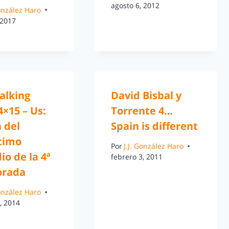
agosto 6, 2012
González Haro
 2017
alking
David Bisbal y
×15 – Us:
Torrente 4…
a del
Spain is different
timo
Por
J.J. González Haro
io de la 4ª
febrero 3, 2011
orada
González Haro
, 2014