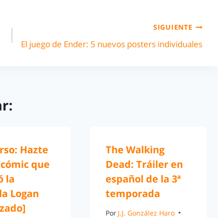
SIGUIENTE
El juego de Ender: 5 nuevos posters individuales
r:
rso: Hazte
The Walking
 cómic que
Dead: Tráiler en
ó la
español de la 3ª
la Logan
temporada
izado]
Por
J.J. González Haro