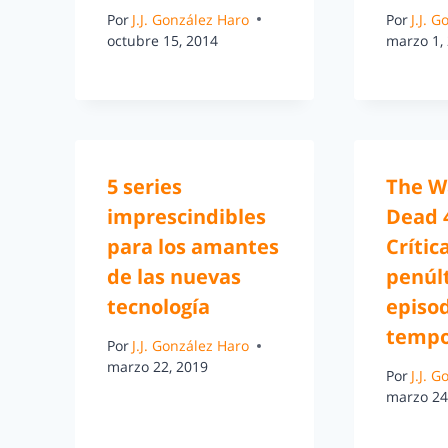
Por
J.J. González Haro
Por
J.J. 
octubre 15, 2014
marzo 1,
5 series
The W
imprescindibles
Dead 4
para los amantes
Crític
de las nuevas
penúl
tecnología
episod
temp
Por
J.J. González Haro
marzo 22, 2019
Por
J.J. 
marzo 24