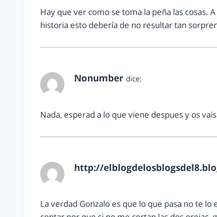
Hay que ver como se toma la peña las cosas. A v
historia esto debería de no resultar tan sorpre
Nonumber
dice:
julio 1, 2013 a las 12:27 pm
Nada, esperad a lo que viene despues y os vais 
http://elblogdelosblogsdel8.bl
julio 1, 2013 a las 12:34 pm
La verdad Gonzalo es que lo que pasa no te lo e
contar por que si no me cortan las dos orejas,