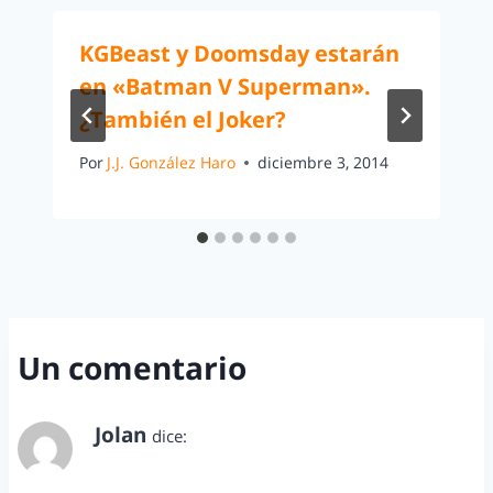
KGBeast y Doomsday estarán
en «Batman V Superman».
¿También el Joker?
Por
J.J. González Haro
diciembre 3, 2014
Un comentario
Jolan
dice:
junio 17, 2014 a las 5:32 pm