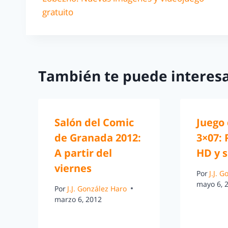
gratuito
También te puede interesa
Salón del Comic
Juego
de Granada 2012:
3×07:
A partir del
HD y s
viernes
Por
J.J. 
mayo 6, 
Por
J.J. González Haro
marzo 6, 2012