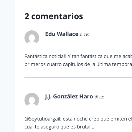
2 comentarios
Edu Wallace
dice:
julio 2, 2013 a las 5:36 pm
Fantástica noticia!! Y tan fantástica que me aca
primeros cuatro capítulos de la última tempora
J.J. González Haro
dice:
julio 7, 2013 a las 5:32 pm
@Soytutioargail: esta noche creo que emiten el
cual te aseguro que es brutal…