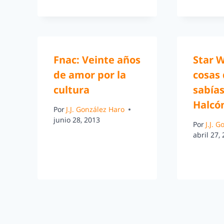
Fnac: Veinte años
Star W
de amor por la
cosas
cultura
sabías
Halcó
Por
J.J. González Haro
junio 28, 2013
Por
J.J. 
abril 27,