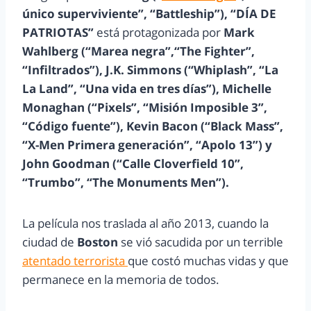
único superviviente”, “Battleship”), “DÍA DE
PATRIOTAS”
está protagonizada por
Mark
Wahlberg (“Marea negra”,“The Fighter”,
“Infiltrados”), J.K. Simmons (“Whiplash”, “La
La Land”, “Una vida en tres días”), Michelle
Monaghan (“Pixels”, “Misión Imposible 3”,
“Código fuente”), Kevin Bacon (“Black Mass”,
“X-Men Primera generación”, “Apolo 13”) y
John Goodman (“Calle Cloverfield 10”,
“Trumbo”, “The Monuments Men”).
La película nos traslada al año 2013, cuando la
ciudad de
Boston
se vió sacudida por un terrible
atentado terrorista
que costó muchas vidas y que
permanece en la memoria de todos.