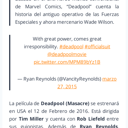
de Marvel Comics, “Deadpool” cuenta la
historia del antiguo operativo de las Fuerzas
Especiales y ahora mercenario Wade Wilson.
With great power, comes great
irresponsibility.
#deadpool
#officialsuit
@deadpoolmovie
pic.twitter.com/MPM89bYz1B
— Ryan Reynolds (@VancityReynolds)
marzo
27, 2015
La película de
Deadpool (Masacre)
se estrenará
en USA el 12 de Febrero de 2016. Está dirigida
por
Tim Miller
y cuenta con
Rob Liefeld
entre
sus guionistas. Además de
Ryan Reynolds
,