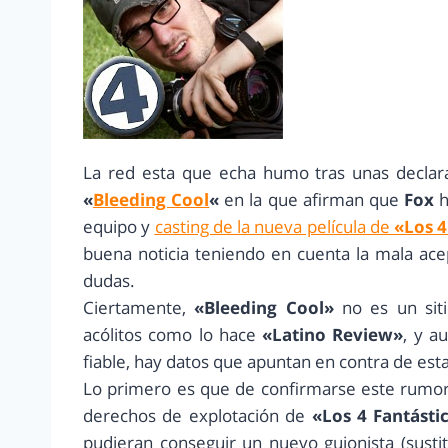
La red esta que echa humo tras unas declara
«
Bleeding Cool
«
en la que afirman que
Fox
h
equipo y
casting de la nueva película de
«Los 4
buena noticia teniendo en cuenta la mala ac
dudas.
Ciertamente,
«Bleeding Cool»
no es un sit
acólitos como lo hace
«Latino Review»
, y a
fiable, hay datos que apuntan en contra de esta
Lo primero es que de confirmarse este rumor
derechos de explotación de
«Los 4 Fantásti
pudieran conseguir un nuevo guionista (sust