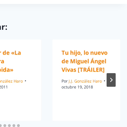
r:
r de «La
Tu hijo, lo nuevo
ra
de Miguel Ángel
bida»
Vivas [TRÁILER]
González Haro
Por
J.J. González Haro
 2011
octubre 19, 2018