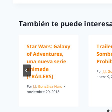
También te puede interesa
Star Wars: Galaxy
Traile
of Adventures,
Somb
una nueva serie
Prohi
animada
Por
J.J. 
[TRÁILERS]
enero 9,
Por
J.J. González Haro
noviembre 29, 2018