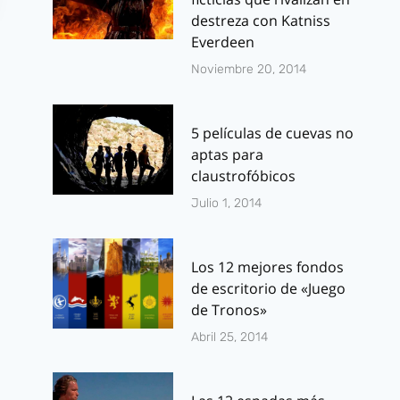
destreza con Katniss
Everdeen
Noviembre 20, 2014
5 películas de cuevas no
aptas para
Black Mirror
¿Una tercer
claustrofóbicos
Temporada 5: La
película del
Julio 1, 2014
crítica
Hobbit? ¿En
serio? Anda
Por
J.J. González Haro
Los 12 mejores fondos
julio 4, 2019
Por
J.J. González 
de escritorio de «Juego
julio 25, 2012
de Tronos»
Abril 25, 2014