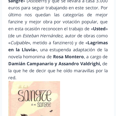
sangre
» (
Astiberri
) y que se llevara a casa 3.000
euros para seguir trabajando en este sector. Por
último nos quedan las categorías de mejor
fanzine y mejor obra por votación popular, que
en esta ocasión reconocen el trabajo de «
Usted
»
(de un
Esteban Hernández
, autor de obras como
«
Culpable
«, metido a fanzinero) y de «
Lagrimas
en la Lluvia
«, una estupenda adaptación de la
novela homonima de
Rosa Montero
, a cargo de
Damián Campanario y Assandro Valdrighi,
de
la que he de decir que he oído maravillas por la
red.