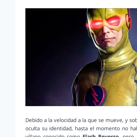
Debido a la velocidad a la que se mueve, y so
oculta su identidad, hasta el momento no ha
villano conocido como
Flash Reverso,
pero 