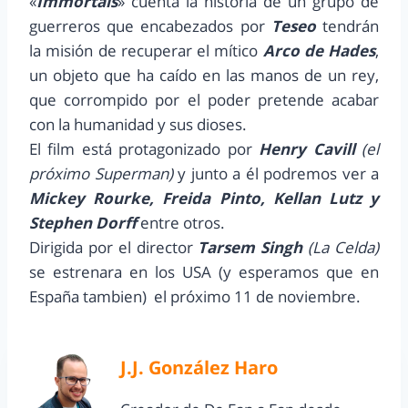
«
Immortals
» cuenta la historia de un grupo de
guerreros que encabezados por
Teseo
tendrán
la misión de recuperar el mítico
Arco de Hades
,
un objeto que ha caído en las manos de un rey,
que corrompido por el poder pretende acabar
con la humanidad y sus dioses.
El film está protagonizado por
Henry Cavill
(el
próximo Superman)
y junto a él podremos ver a
Mickey Rourke, Freida Pinto, Kellan Lutz y
Stephen Dorff
entre otros.
Dirigida por el director
Tarsem Singh
(La Celda)
se estrenara en los USA (y esperamos que en
España tambien) el próximo 11 de noviembre.
J.J. González Haro