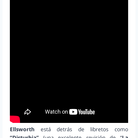
Ellsworth
está detrás de libretos como
“Disturbia”
(una excelente revisión de “
La