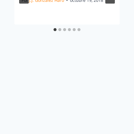
Por
J.J. González Haro
octubre 19, 2018