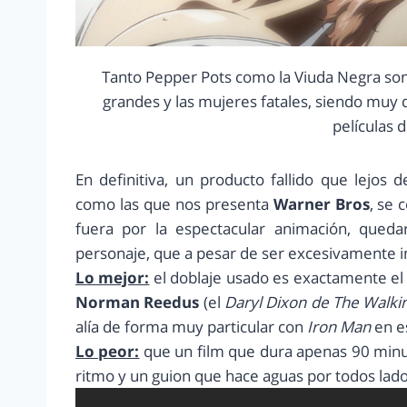
Tanto Pepper Pots como la Viuda Negra son
grandes y las mujeres fatales, siendo muy 
películas 
En definitiva, un producto fallido que lejo
como las que nos presenta
Warner Bros
, se 
fuera por la espectacular animación, queda
personaje, que a pesar de ser excesivamente in
Lo mejor:
el doblaje usado es exactamente el m
Norman Reedus
(el
Daryl Dixon de The Walki
alía de forma muy particular con
Iron Man
en es
Lo peor:
que un film que dura apenas 90 minut
ritmo y un guion que hace aguas por todos lado