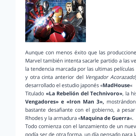
Aunque con menos éxito que las produccione
Marvel también intenta sacarle partido a las 
la tendencia marcada por las ultimas películas
y otra cinta anterior del
Vengador Acorazado
desarrollado el estudio japonés «
MadHouse
«
Titulado
«La Rebelión del Technivoro»
, la 
Vengadores» e «Iron Man 3»,
mostrándon
bastante desafiante con el gobierno, a pesar
Rhodes y la armadura «
Maquina de Guerra
«.
Todo comienza con el lanzamiento de un nuevo
podía ser de otra forma, un día pensado para l