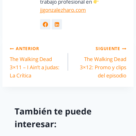
trabajo profesional en
jjgonzalezharo.com
ANTERIOR
SIGUIENTE
The Walking Dead
The Walking Dead
3×11 – I Ain’t a Judas:
3×12: Promo y clips
La Crítica
del episodio
También te puede
interesar: