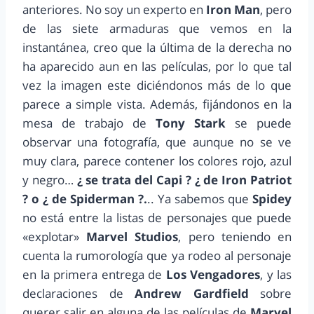
anteriores. No soy un experto en
Iron Man
, pero
de las siete armaduras que vemos en la
instantánea, creo que la última de la derecha no
ha aparecido aun en las películas, por lo que tal
vez la imagen este diciéndonos más de lo que
parece a simple vista. Además, fijándonos en la
mesa de trabajo de
Tony Stark
se puede
observar una fotografía, que aunque no se ve
muy clara, parece contener los colores rojo, azul
y negro…
¿ se trata del Capi ? ¿ de Iron Patriot
? o ¿ de Spiderman ?.
.. Ya sabemos que
Spidey
no está entre la listas de personajes que puede
«explotar»
Marvel Studios
, pero teniendo en
cuenta la rumorología que ya rodeo al personaje
en la primera entrega de
Los Vengadores
, y las
declaraciones de
Andrew Gardfield
sobre
querer salir en alguna de las películas de
Marvel