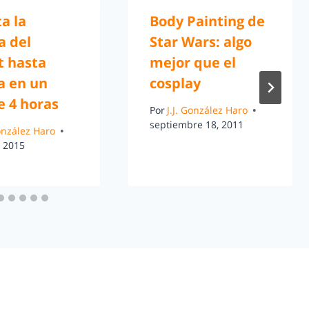
a la
Body Painting de
ía del
Star Wars: algo
t hasta
mejor que el
a en un
cosplay
e 4 horas
Por
J.J. González Haro
septiembre 18, 2011
González Haro
, 2015