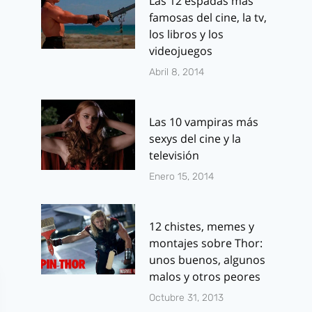
Las 12 espadas más
famosas del cine, la tv,
Primeras
Super 8: Nu
los libros y los
imágenes del
poster y clip
videojuegos
film animado
film de J.J.
Abril 8, 2014
«Batman Año
Abrams
Uno»
Por
J.J. González 
Las 10 vampiras más
mayo 29, 2011
Por
J.J. González Haro
sexys del cine y la
abril 20, 2011
televisión
Enero 15, 2014
12 chistes, memes y
montajes sobre Thor:
unos buenos, algunos
malos y otros peores
Octubre 31, 2013