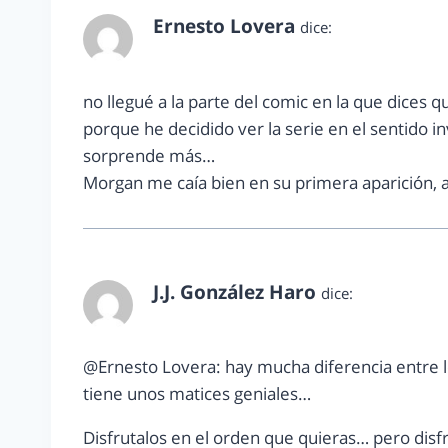
Ernesto Lovera
dice:
febrero 2, 2013 a las 10:27 am
no llegué a la parte del comic en la que dices 
porque he decidido ver la serie en el sentido inv
sorprende más…
Morgan me caía bien en su primera aparición, a
J.J. González Haro
dice:
febrero 3, 2013 a las 2:46 pm
@Ernesto Lovera: hay mucha diferencia entre lo
tiene unos matices geniales…
Disfrutalos en el orden que quieras… pero disfru