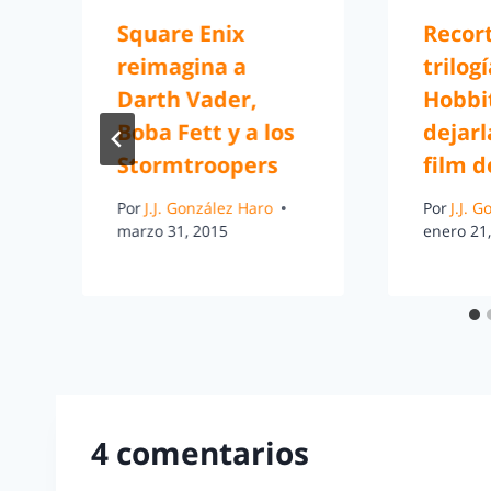
Square Enix
Recort
reimagina a
trilog
Darth Vader,
Hobbi
Boba Fett y a los
dejarl
Stormtroopers
film d
Por
J.J. González Haro
Por
J.J. 
marzo 31, 2015
enero 21
4 comentarios