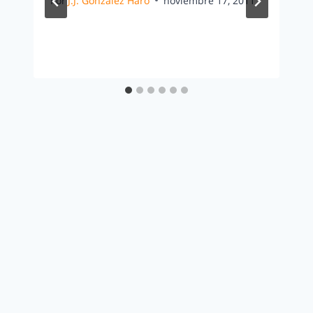
Por
J.J. González Haro
noviembre 17, 2011