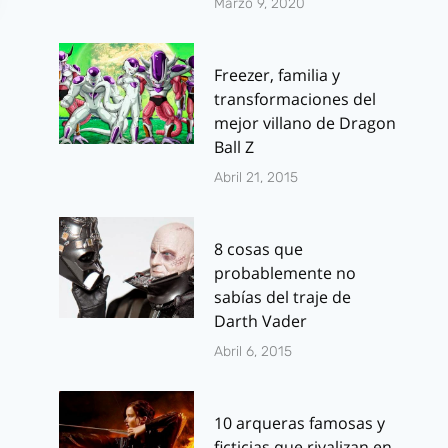
Marzo 9, 2020
Freezer, familia y
transformaciones del
mejor villano de Dragon
Ball Z
Rambo: Last
Segundo y
Abril 21, 2015
Blood se estrena
terrorífico t
en cines el 27 de
de ‘Annabelle
8 cosas que
Septiembre. Aquí
spin-off de 
probablemente no
sabías del traje de
su tráiler final
Conjuring’
Darth Vader
Por
J.J. González Haro
Por
J.J. González 
Abril 6, 2015
septiembre 6, 2019
agosto 23, 2014
10 arqueras famosas y
ficticias que rivalizan en