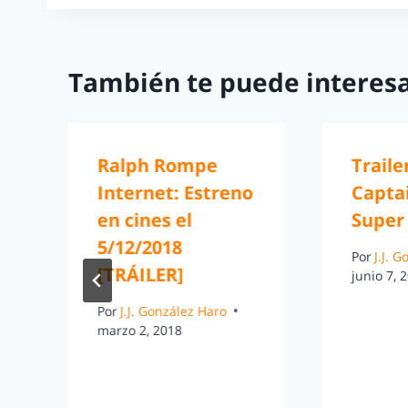
También te puede interesa
e
Ralph Rompe
Traile
Internet: Estreno
Capta
en cines el
Super 
5/12/2018
Por
J.J. 
[TRÁILER]
junio 7, 
Por
J.J. González Haro
marzo 2, 2018