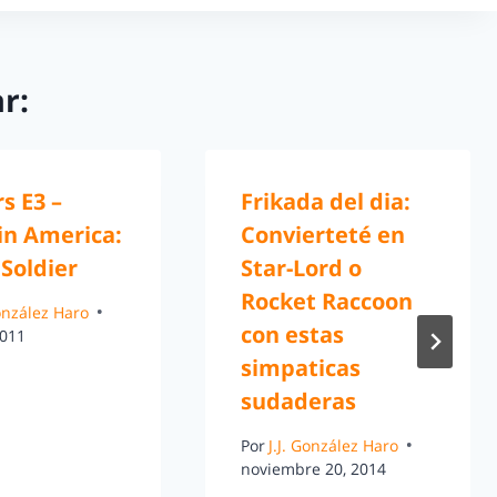
r:
rs E3 –
Frikada del dia:
in America:
Convierteté en
Soldier
Star-Lord o
Rocket Raccoon
González Haro
con estas
2011
simpaticas
sudaderas
Por
J.J. González Haro
noviembre 20, 2014