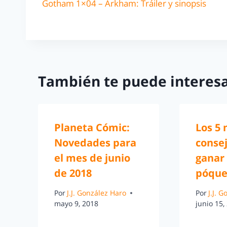
Gotham 1×04 – Arkham: Tráiler y sinopsis
También te puede interesa
Planeta Cómic:
Los 5
Novedades para
conse
el mes de junio
ganar 
de 2018
póque
Por
J.J. González Haro
Por
J.J. 
mayo 9, 2018
junio 15,