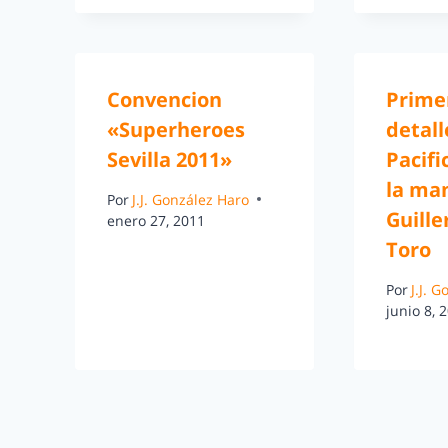
Convencion
Prime
«Superheroes
detall
Sevilla 2011»
Pacifi
la ma
Por
J.J. González Haro
Guille
enero 27, 2011
Toro
Por
J.J. 
junio 8, 