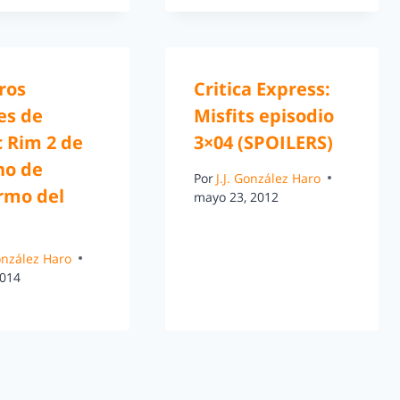
ros
Critica Express:
es de
Misfits episodio
c Rim 2 de
3×04 (SPOILERS)
no de
Por
J.J. González Haro
rmo del
mayo 23, 2012
González Haro
2014