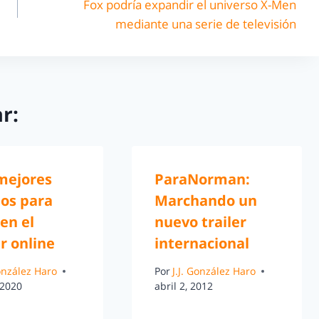
Fox podría expandir el universo X-Men
mediante una serie de televisión
r:
 mejores
ParaNorman:
jos para
Marchando un
en el
nuevo trailer
r online
internacional
González Haro
Por
J.J. González Haro
 2020
abril 2, 2012