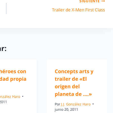
SIGUIENTE
Trailer de X-Men First Class
r:
héroes con
Concepts arts y
idad propia
trailer de «El
origen del
planeta de ….»
González Haro
 2011
Por
J.J. González Haro
junio 20, 2011