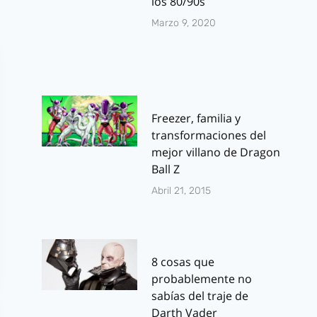
los 80/90s
Marzo 9, 2020
Freezer, familia y
transformaciones del
mejor villano de Dragon
Ball Z
Abril 21, 2015
8 cosas que
probablemente no
sabías del traje de
Darth Vader