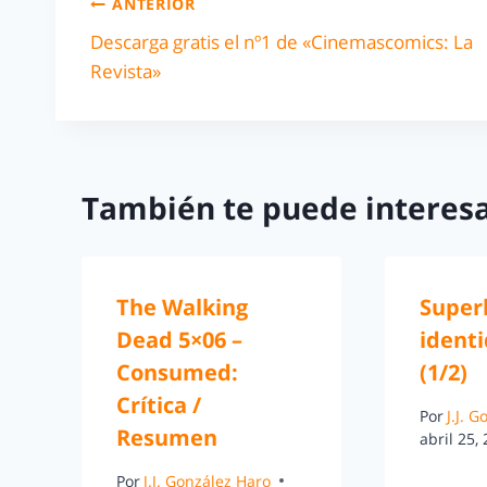
ANTERIOR
Descarga gratis el nº1 de «Cinemascomics: La
Revista»
También te puede interesa
The Walking
Super
Dead 5×06 –
ident
Consumed:
(1/2)
Crítica /
Por
J.J. 
Resumen
abril 25,
Por
J.J. González Haro