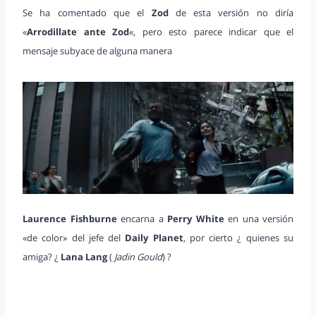
Se ha comentado que el
Zod
de esta versión no diría
«
Arrodillate ante Zod
«, pero esto parece indicar que el
mensaje subyace de alguna manera
Laurence Fishburne
encarna a
Perry White
en una versión
«de color» del jefe del
Daily Planet
, por cierto ¿ quienes su
amiga? ¿
Lana Lang
(
Jadin Gould
) ?