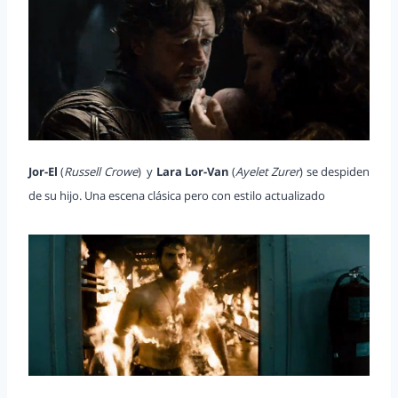
Jor-El
(
Russell Crowe
) y
Lara Lor-Van
(
Ayelet Zurer
) se despiden
de su hijo. Una escena clásica pero con estilo actualizado