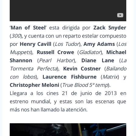
‘
Man of Steel
’ esta dirigida por
Zack Snyder
(
300
), y cuenta con un reparto estelar compuesto
por
Henry Cavill
(
Los Tudor
),
Amy Adams
(
Los
Muppets
),
Russell Crowe
(
Gladiator
),
Michael
Shannon
(
Pearl Harbor
),
Diane Lane
(
La
Tormenta Perfecta
),
Kevin Costner
(
Bailando
con lobos
),
Laurence Fishburne
(
Matrix
) y
Christopher Meloni
(
True Blood 5ª temp
).
Llegara a los cines 21 de junio de 2013 en
estreno mundial, y estas son las escenas que
más nos han llamado la atención.