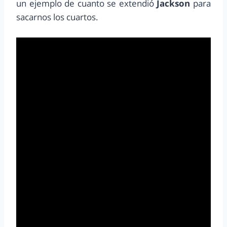
un ejemplo de cuanto se extendió
Jackson
para
sacarnos los cuartos.