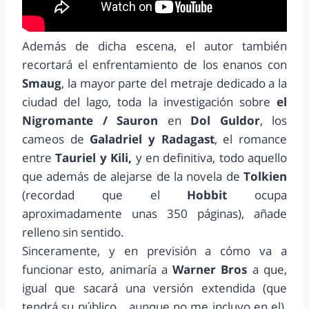
Además de dicha escena, el autor también
recortará el enfrentamiento de los enanos con
Smaug
, la mayor parte del metraje dedicado a la
ciudad del lago, toda la investigación sobre
el
Nigromante / Sauron
en
Dol Guldor
, los
cameos de
Galadriel y Radagast
, el romance
entre
Tauriel y Kili,
y en definitiva, todo aquello
que además de alejarse de la novela de
Tolkien
(recordad que el
Hobbit
ocupa
aproximadamente unas 350 páginas), añade
relleno sin sentido.
Sinceramente, y en previsión a cómo va a
funcionar esto, animaría a
Warner Bros
a que,
igual que sacará una versión extendida (que
tendrá su público… aunque no me incluyo en el),