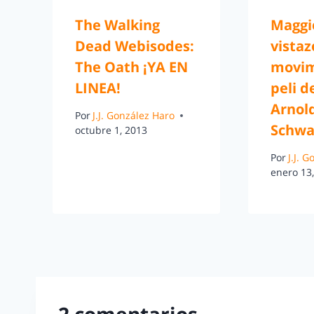
The Walking
Maggi
Dead Webisodes:
vistaz
The Oath ¡YA EN
movim
LINEA!
peli d
Arnol
Por
J.J. González Haro
Schwa
octubre 1, 2013
Por
J.J. 
enero 13
2 comentarios