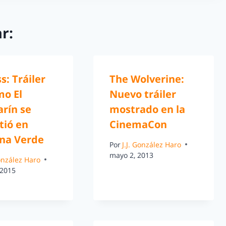
r:
ss: Tráiler
The Wolverine:
mo El
Nuevo tráiler
rín se
mostrado en la
tió en
CinemaCon
rna Verde
Por
J.J. González Haro
mayo 2, 2013
González Haro
 2015