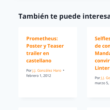
También te puede interesa
Prometheus:
Selfle
Poster y Teaser
de co
trailer en
Manda
castellano
convir
Linte
Por
J.J. González Haro
febrero 1, 2012
Por
J.J. 
marzo 5,