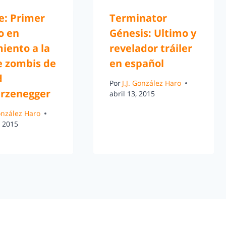
e: Primer
Terminator
o en
Génesis: Ultimo y
iento a la
revelador tráiler
e zombis de
en español
d
Por
J.J. González Haro
rzenegger
abril 13, 2015
González Haro
, 2015