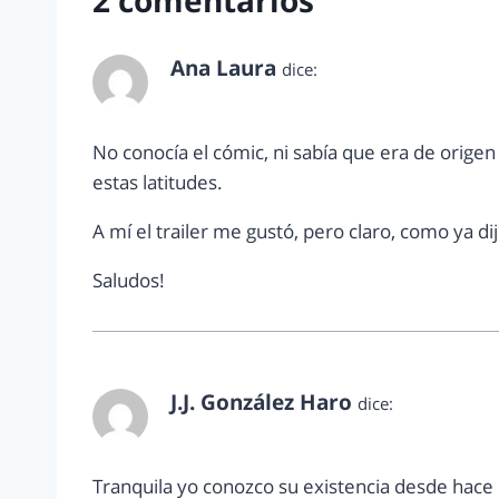
Ana Laura
dice:
abril 18, 2011 a las 4:06 pm
No conocía el cómic, ni sabía que era de origen
estas latitudes.
A mí el trailer me gustó, pero claro, como ya d
Saludos!
J.J. González Haro
dice:
abril 18, 2011 a las 4:59 pm
Tranquila yo conozco su existencia desde hac