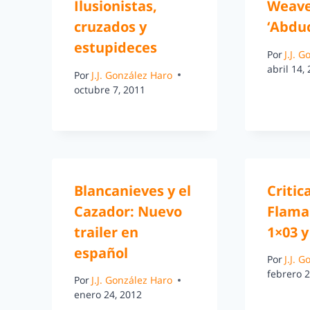
Ilusionistas,
Weave
cruzados y
‘Abduc
estupideces
Por
J.J. 
abril 14,
Por
J.J. González Haro
octubre 7, 2011
Blancanieves y el
Critic
Cazador: Nuevo
Flama
trailer en
1×03 y
español
Por
J.J. 
febrero 2
Por
J.J. González Haro
enero 24, 2012