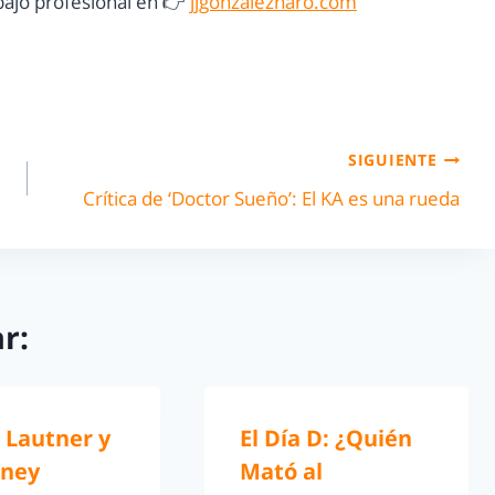
ajo profesional en 👉
jjgonzalezharo.com
SIGUIENTE
Crítica de ‘Doctor Sueño’: El KA es una rueda
r:
 Lautner y
El Día D: ¿Quién
rney
Mató al