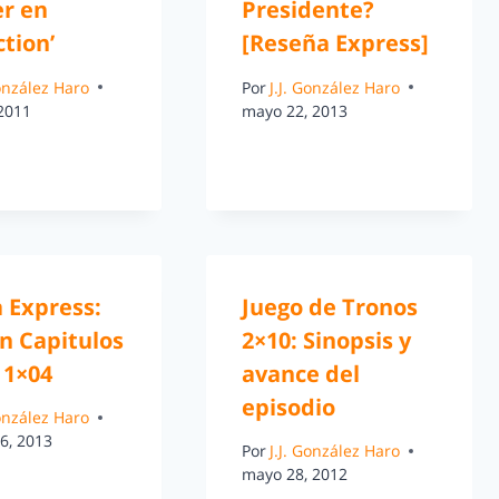
r en
Presidente?
tion’
[Reseña Express]
González Haro
Por
J.J. González Haro
 2011
mayo 22, 2013
a Express:
Juego de Tronos
n Capitulos
2×10: Sinopsis y
 1×04
avance del
episodio
González Haro
6, 2013
Por
J.J. González Haro
mayo 28, 2012