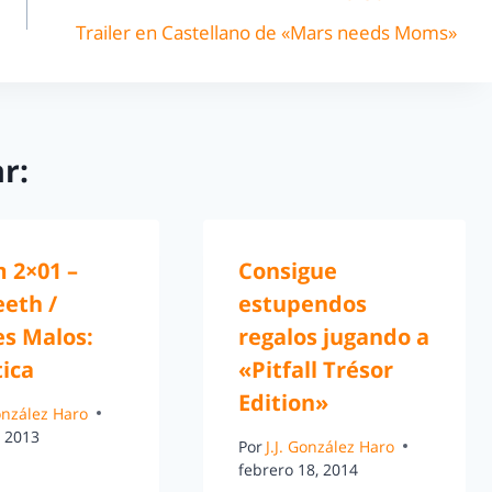
Trailer en Castellano de «Mars needs Moms»
r:
 2×01 –
Consigue
eeth /
estupendos
es Malos:
regalos jugando a
tica
«Pitfall Trésor
Edition»
González Haro
, 2013
Por
J.J. González Haro
febrero 18, 2014