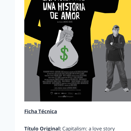
Ficha Técnica
Título Original:
Capitalism: a love story