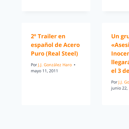
2º Trailer en
Un gr
español de Acero
«Ases
Puro (Real Steel)
Inoce
llegar
Por
J.J. González Haro
el 3 de
mayo 11, 2011
Por
J.J. 
junio 22,