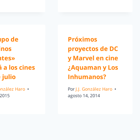
upo de
Próximos
inos
proyectos de DC
ntes»
y Marvel en cine
á a los cines
¿Aquaman y Los
 julio
Inhumanos?
González Haro
Por
J.J. González Haro
 2015
agosto 14, 2014