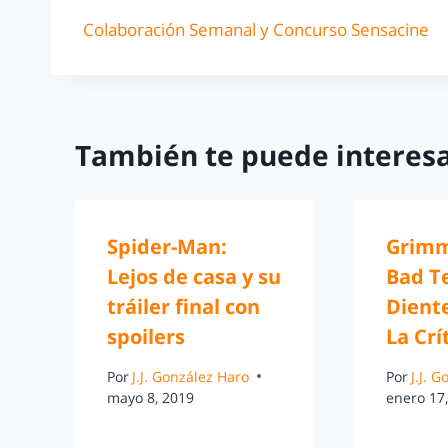
Colaboración Semanal y Concurso Sensacine
También te puede interesa
Spider-Man:
Grimm
Lejos de casa y su
Bad T
tráiler final con
Dient
spoilers
La Crí
Por
J.J. González Haro
Por
J.J. 
mayo 8, 2019
enero 17