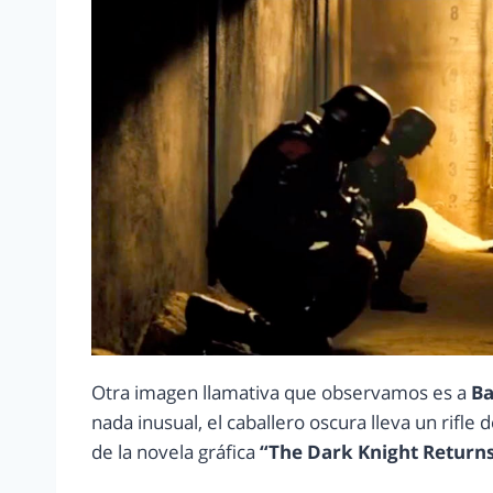
Otra imagen llamativa que observamos es a
B
nada inusual, el caballero oscura lleva un rifl
de la novela gráfica
“The Dark Knight Returns