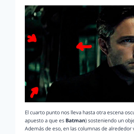
El cuarto punto nos lleva hasta otra escena os
apuesto a que es
Batman
) sosteniendo un obj
Además de eso, en las columnas de alrededor v