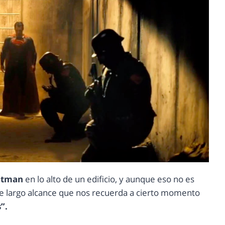
atman
en lo alto de un edificio, y aunque eso no es
e de largo alcance que nos recuerda a cierto momento
”.