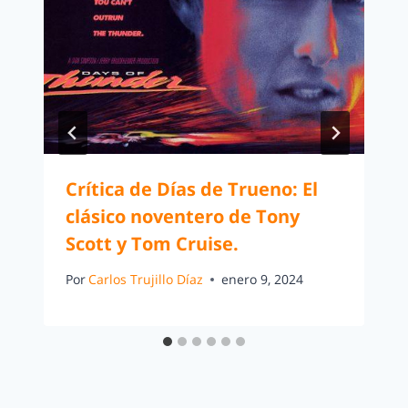
Crítica de Días de Trueno: El
clásico noventero de Tony
Scott y Tom Cruise.
Por
Carlos Trujillo Díaz
enero 9, 2024