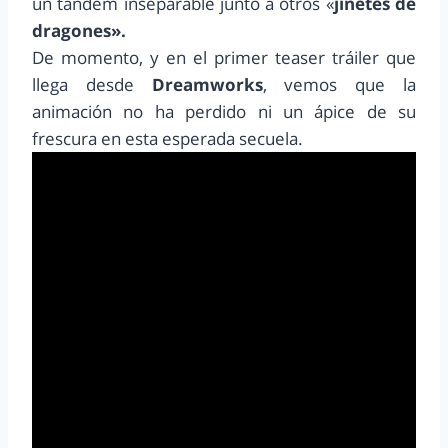
un tándem inseparable junto a otros «
jinetes de
dragones».
De momento, y en el primer teaser tráiler que
llega desde
Dreamworks
, vemos que la
animación no ha perdido ni un ápice de su
frescura en esta esperada secuela.