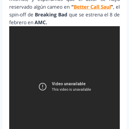
reservado algún cameo en
“
Better Call Saul
”
, el
spin-off de
Breaking Bad
que se estrena el 8 de
febrero en
AMC.