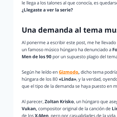
le llega a los talones al que conocía, es quedar
¿Llegaste a ver la serie?
Una demanda al tema mus
Al ponerme a escribir este post, me he llevado
un famoso músico húngaro ha denunciado a
Fo
Men de los 90
por un supuesto plagio del tema
Según he leído en
Gizmodo
,
dicho tema podría
húngara de los 80
«Linda»
, y la verdad, oyen
que el tipo de la demanda se haya puesto en 
Al parecer,
Zoltan Krisko
, un húngaro que ase
Vukan,
compositor original de la canción de
Li
de los
X-Men
, pero por casualidades de la vida