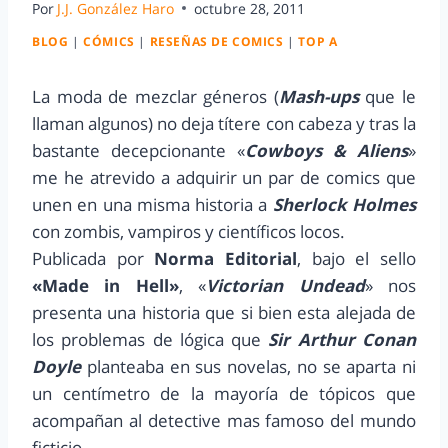
Por
J.J. González Haro
octubre 28, 2011
BLOG
|
CÓMICS
|
RESEÑAS DE COMICS
|
TOP A
La moda de mezclar géneros (
Mash-ups
que le
llaman algunos) no deja títere con cabeza y tras la
bastante decepcionante «
Cowboys & Aliens
»
me he atrevido a adquirir un par de comics que
unen en una misma historia a
Sherlock Holmes
con zombis, vampiros y científicos locos.
Publicada por
Norma Editorial
, bajo el sello
«Made in Hell»
, «
Victorian Undead
» nos
presenta una historia que si bien esta alejada de
los problemas de lógica que
Sir Arthur Conan
Doyle
planteaba en sus novelas, no se aparta ni
un centímetro de la mayoría de tópicos que
acompañan al detective mas famoso del mundo
ficticio.