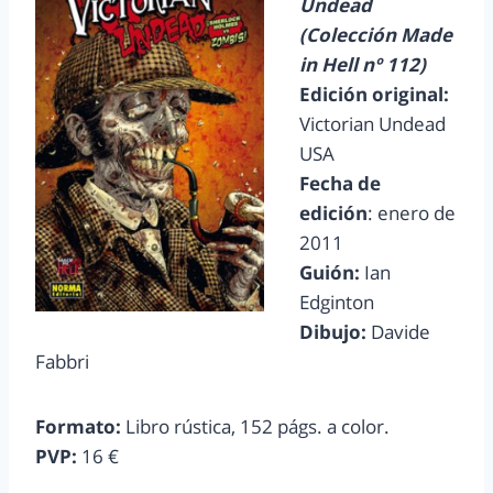
Undead
(Colección Made
in Hell nº 112)
Edición original:
Victorian Undead
USA
Fecha de
edición
: enero de
2011
Guión:
Ian
Edginton
Dibujo:
Davide
Fabbri
Formato:
Libro rústica, 152 págs. a color.
PVP:
16 €