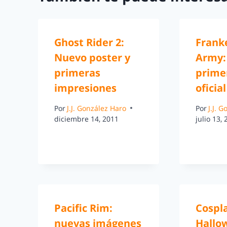
Ghost Rider 2:
Frank
Nuevo poster y
Army:
primeras
primer
impresiones
oficial
Por
J.J. González Haro
Por
J.J. 
diciembre 14, 2011
julio 13,
Pacific Rim:
Cospl
nuevas imágenes
Hallo