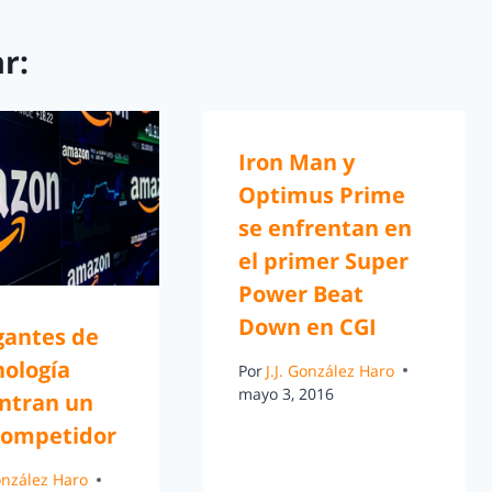
r:
Iron Man y
Optimus Prime
se enfrentan en
el primer Super
Power Beat
Down en CGI
gantes de
nología
Por
J.J. González Haro
mayo 3, 2016
ntran un
competidor
González Haro