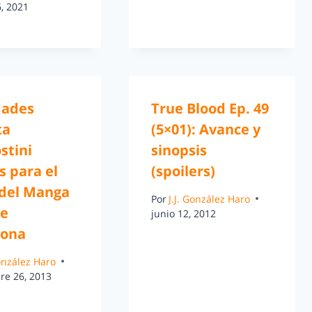
, 2021
ades
True Blood Ep. 49
ta
(5×01): Avance y
stini
sinopsis
s para el
(spoilers)
 del Manga
Por
J.J. González Haro
de
junio 12, 2012
lona
González Haro
re 26, 2013