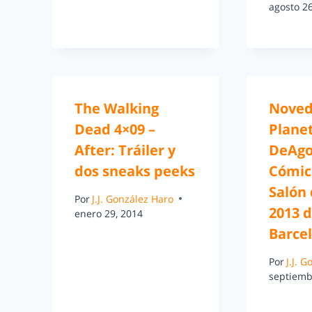
agosto 26
The Walking
Noved
Dead 4×09 –
Plane
After: Tráiler y
DeAgo
dos sneaks peeks
Cómic
Salón
Por
J.J. González Haro
2013 
enero 29, 2014
Barce
Por
J.J. 
septiemb