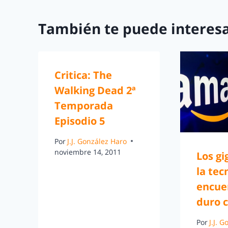
También te puede interesa
Critica: The
Walking Dead 2ª
Temporada
Episodio 5
Por
J.J. González Haro
noviembre 14, 2011
Los gi
la tec
encue
duro 
Por
J.J. 