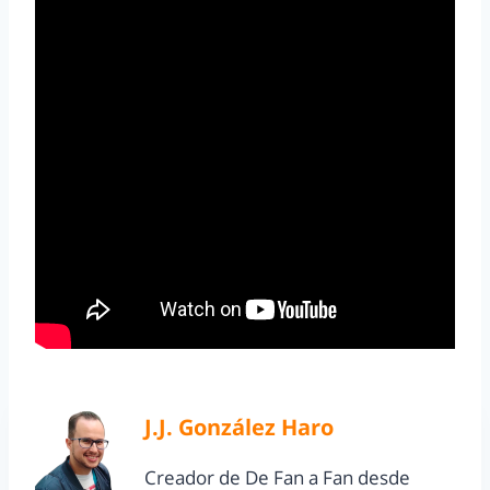
J.J. González Haro
Creador de De Fan a Fan desde