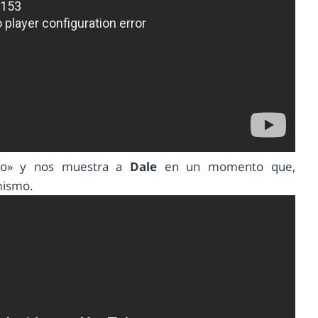
illo» y nos muestra a
Dale
en un momento que,
mismo.