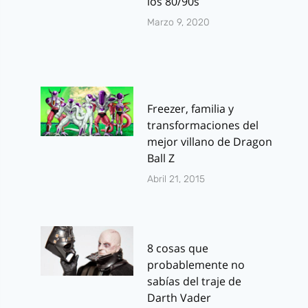
los 80/90s
Marzo 9, 2020
Freezer, familia y
transformaciones del
mejor villano de Dragon
Ball Z
Abril 21, 2015
8 cosas que
probablemente no
sabías del traje de
Darth Vader