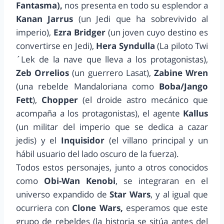
Fantasma),
nos presenta en todo su esplendor a
Kanan Jarrus
(un Jedi que ha sobrevivido al
imperio),
Ezra Bridger
(un joven cuyo destino es
convertirse en Jedi),
Hera Syndulla
(La piloto Twi
´Lek de la nave que lleva a los protagonistas),
Zeb Orrelios
(un guerrero Lasat),
Zabine Wren
(una rebelde Mandaloriana como
Boba/Jango
Fett
),
Chopper
(el droide astro mecánico que
acompaña a los protagonistas), el agente
Kallus
(un militar del imperio que se dedica a cazar
jedis) y el
Inquisidor
(el villano principal y un
hábil usuario del lado oscuro de la fuerza).
Todos estos personajes, junto a otros conocidos
como
Obi-Wan Kenobi
, se integraran en el
universo expandido de
Star Wars
, y al igual que
ocurriera con
Clone Wars,
esperamos que este
grupo de rebeldes (la historia se sitúa antes del