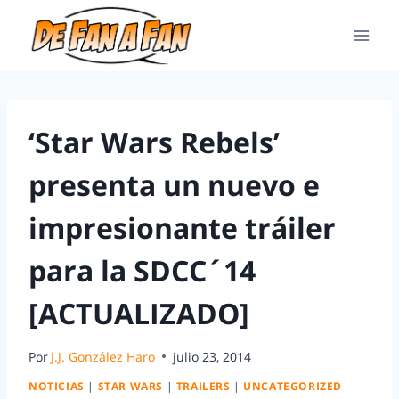
‘Star Wars Rebels’
presenta un nuevo e
impresionante tráiler
para la SDCC´14
[ACTUALIZADO]
Por
J.J. González Haro
julio 23, 2014
NOTICIAS
|
STAR WARS
|
TRAILERS
|
UNCATEGORIZED