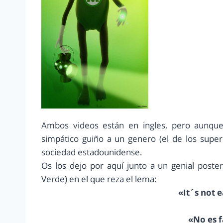
Ambos videos están en ingles, pero aunque 
simpático guiño a un genero (el de los supe
sociedad estadounidense.
Os los dejo por aquí junto a un genial poste
Verde) en el que reza el lema:
«It´s not 
«No es f