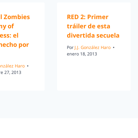
l Zombies
RED 2: Primer
my of
tráiler de esta
ss: el
divertida secuela
 hecho por
Por
J.J. González Haro
enero 18, 2013
González Haro
e 27, 2013