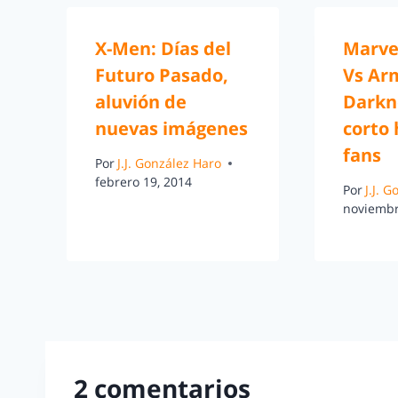
X-Men: Días del
Marve
Futuro Pasado,
Vs Ar
aluvión de
Darkne
nuevas imágenes
corto
fans
Por
J.J. González Haro
febrero 19, 2014
Por
J.J. 
noviembr
2 comentarios