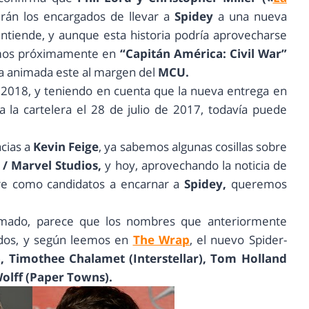
erán los encargados de llevar a
Spidey
a una nueva
ntiende, y aunque esta historia podría aprovecharse
emos próximamente en
“Capitán América: Civil War”
nta animada este al margen del
MCU.
 de 2018, y teniendo en cuenta que la nueva entrega en
 a la cartelera el 28 de julio de 2017, todavía puede
cias a
Kevin Feige
, ya sabemos algunas cosillas sobre
/ Marvel Studios,
y hoy, aprovechando la noticia de
bre como candidatos a encarnar a
Spidey,
queremos
mado, parece que los nombres que anteriormente
ados, y según leemos en
The Wrap
, el nuevo Spider-
), Timothee Chalamet (Interstellar), Tom Holland
Wolff (Paper Towns).