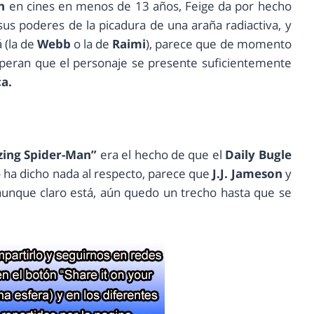
n
en cines en menos de 13 años, Feige da por hecho
us poderes de la picadura de una araña radiactiva, y
 (la de
Webb
o la de
Raimi
), parece que de momento
esperan que el personaje se presente suficientemente
a.
ing Spider-Man”
era el hecho de que el
Daily Bugle
o ha dicho nada al respecto, parece que
J.J. Jameson
y
 aunque claro está, aún quedo un trecho hasta que se