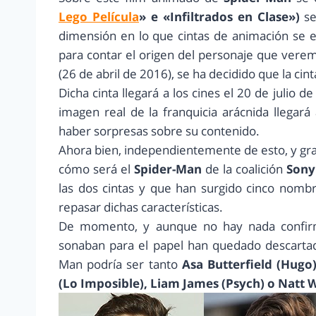
Lego Película
» e «Infiltrados en Clase»)
s
dimensión en lo que cintas de animación se e
para contar el origen del personaje que ver
(26 de abril de 2016), se ha decidido que la ci
Dicha cinta llegará a los cines el 20 de julio
imagen real de la franquicia arácnida llegará
haber sorpresas sobre su contenido.
Ahora bien, independientemente de esto, y gra
cómo será el
Spider-Man
de la coalición
Sony 
las dos cintas y que han surgido cinco nom
repasar dichas características.
De momento, y aunque no hay nada confir
sonaban para el papel han quedado descart
Man podría ser tanto
Asa Butterfield (Hugo
(Lo Imposible), Liam James (Psych) o Natt 